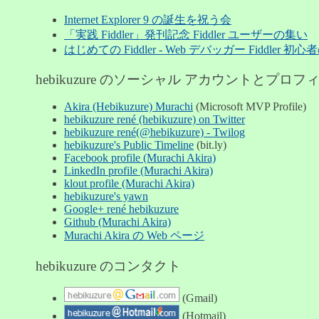
Internet Explorer 9 の誕生を祝う会
「実践 Fiddler」発刊記念 Fiddler ユーザーの集い
はじめての Fiddler - Web デバッガー Fiddle
hebikuzure のソーシャル アカウントとプロフ
Akira (Hebikuzure) Murachi
(Microsoft MVP Profile)
hebikuzure rené (hebikuzure) on Twitter
hebikuzure rené(@hebikuzure) - Twilog
hebikuzure's Public Timeline
(bit.ly)
Facebook profile (Murachi Akira)
LinkedIn profile (Murachi Akira)
klout profile (Murachi Akira)
hebikuzure's yawn
Google+ rené hebikuzure
Github (Murachi Akira)
Murachi Akira の Web ページ
hebikuzure のコンタクト
(Gmail)
(Hotmail)